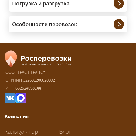
Погрузка и разгрузка
России?
— Да, специализируемся на
Особенности перевозок
межгородних перевозках по всей
России (от 100 км). Груз едет от
адреса до адреса на одной машине,
без перегрузок. По направлениям
Калининград и Крым берём грузы от
500 кг.
ООО "ТРАСТ ТРАНС"
Есть ли сборные и попутные
ОГРНИП 322631200020892
ИНН 632524098144
перевозки?
— Да, для небольших грузов это
самый выгодный вариант — от 15 ₽/
Компания
км: ваш груз едет в машине,
следующей по маршруту, а вы
Калькулятор
Блог