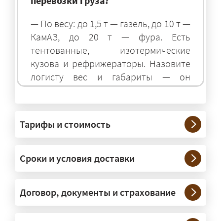
перевозки груза?
— По весу: до 1,5 т — газель, до 10 т —
КамАЗ, до 20 т — фура. Есть
тентованные, изотермические
кузова и рефрижераторы. Назовите
логисту вес и габариты — он
подберёт оптимальный транспорт.
Грузы какого веса вы перевозите?
Тарифы и стоимость
— Штатно — от 100 кг до 20 тонн.
Мелкие партии едут догрузом,
Сроки и условия доставки
крупные — отдельной машиной.
Тяжеловесы 30–90 т организуем
через проверенных партнёров.
Договор, документы и страхование
Возите ли вы грузы по всей