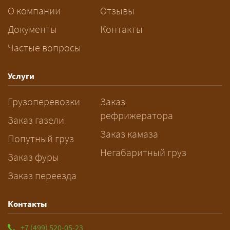
платите только за своё место. Сроки
О компании
Отзывы
при этом дольше, чем у отдельной
машины.
Документы
Контакты
Частые вопросы
Как заказать грузоперевозку?
— Оставьте заявку с маршрутом,
Услуги
датой и параметрами груза — логист
Грузоперевозки
Заказ
рассчитает стоимость за 5–10 минут
рефрижератора
и подберёт машину. Все условия и
Заказ газели
цена фиксируются в договоре;
Заказ камаза
Попутный груз
оплата после доставки, перед
Негабаритный груз
Заказ фуры
выгрузкой.
Заказ переезда
Контакты
+7 (499) 520-05-23