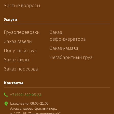
Частые вопросы
Как заказать грузоперевозку?
— Оставьте заявку с маршрутом,
Услуги
датой и параметрами груза — логист
Грузоперевозки
Заказ
рассчитает стоимость за 5–10 минут
рефрижератора
и подберёт машину. Все условия и
Заказ газели
цена фиксируются в договоре;
Заказ камаза
Попутный груз
оплата после доставки, перед
Негабаритный груз
Заказ фуры
выгрузкой.
Заказ переезда
Контакты
+7 (499) 520-05-23
Ежедневно: 08:00–21:00
Александров, Красный пер.,
д. 17/1 (БЦ "Александровский")