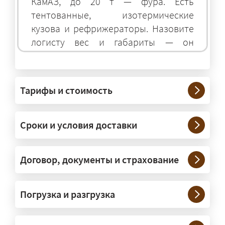
КамАЗ, до 20 т — фура. Есть
тентованные, изотермические
кузова и рефрижераторы. Назовите
логисту вес и габариты — он
подберёт оптимальный транспорт.
Грузы какого веса вы перевозите?
Тарифы и стоимость
— Штатно — от 100 кг до 20 тонн.
Мелкие партии едут догрузом,
Сроки и условия доставки
крупные — отдельной машиной.
Тяжеловесы 30–90 т организуем
через проверенных партнёров.
Договор, документы и страхование
Возите ли вы грузы по всей
Погрузка и разгрузка
России?
— Да, специализируемся на