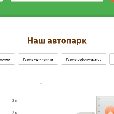
Наш автопарк
фермер
Газель удлиненная
Газель-рефрижератор
3 м
2 м