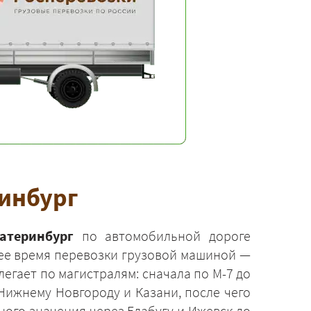
ринбург
атеринбург
по автомобильной дороге
нее время перевозки грузовой машиной —
егает по магистралям: сначала по М-7 до
Нижнему Новгороду и Казани, после чего
ого значения через Елабугу и Ижевск до