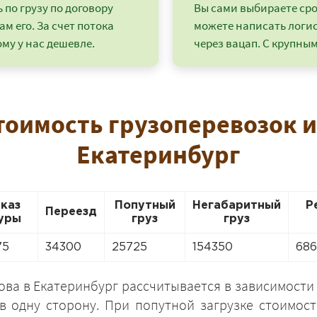
по грузу по договору
Вы сами выбираете срок
ам его. За счет потока
можете написать логи
му у нас дешевле.
через вацап. С крупным
тоимость грузоперевозок 
Екатеринбург
аказ
Попутный
Негабаритный
Р
Переезд
уры
груз
груз
+7 (499) 520-05-23
75
34300
25725
154350
68
ова в Екатеринбург рассчитывается в зависимости
в одну сторону. При попутной загрузке стоимос