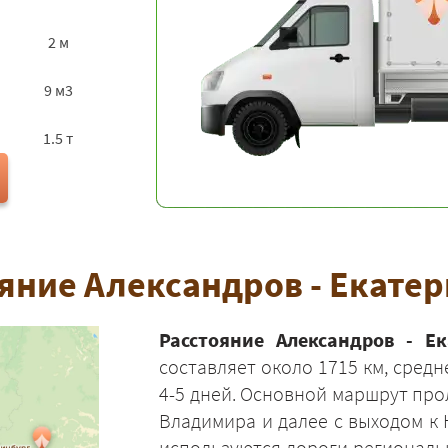
2 м
9 м3
1.5 т
яние Александров - Екате
Расстояние Александров - Ек
составляет около 1715 км, сред
4-5 дней. Основной маршрут прол
Владимира и далее с выходом к 
используются дороги региональн