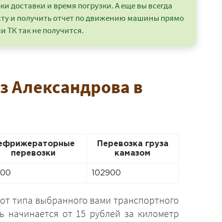
и доставки и время погрузки. А еще вы всегда
сту и получить отчет по движению машины прямо
и ТК так не получится.
из Александрова в
ефрижераторные
Перевозка груза
перевозки
камазом
600
102900
 от типа выбранного вами транспортного
ть начинается от 15 рублей за километр