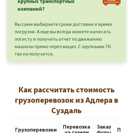
крупных транспортных
компаний?
Вы сами выбираете сроки доставки и время
погрузки. А еще вы всегда можете написать
логисту и получить отчет по движению
машины прямо через вацап. С крупными ТК
так не получится.
Как рассчитать стоимость
грузоперевозок из Адлера в
Суздаль
Перевозка
Заказ
Грузоперевозки
Перее
на газели
фуры