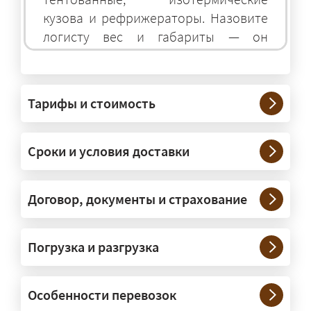
кузова и рефрижераторы. Назовите
логисту вес и габариты — он
подберёт оптимальный транспорт.
Грузы какого веса вы перевозите?
Тарифы и стоимость
— Штатно — от 100 кг до 20 тонн.
Мелкие партии едут догрузом,
Сроки и условия доставки
крупные — отдельной машиной.
Тяжеловесы 30–90 т организуем
через проверенных партнёров.
Договор, документы и страхование
Возите ли вы грузы по всей
Погрузка и разгрузка
России?
— Да, специализируемся на
Особенности перевозок
межгородних перевозках по всей