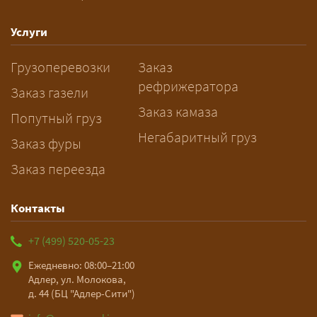
— Оставьте заявку с маршрутом,
Услуги
датой и параметрами груза — логист
Грузоперевозки
Заказ
рассчитает стоимость за 5–10 минут
рефрижератора
и подберёт машину. Все условия и
Заказ газели
цена фиксируются в договоре;
Заказ камаза
Попутный груз
оплата после доставки, перед
Негабаритный груз
Заказ фуры
выгрузкой.
Заказ переезда
Контакты
+7 (499) 520-05-23
Ежедневно: 08:00–21:00
Адлер, ул. Молокова,
д. 44 (БЦ "Адлер-Сити")