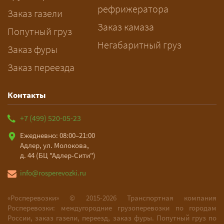
рефрижератора
и подберёт машину. Все условия и
Заказ газели
цена фиксируются в договоре;
Заказ камаза
Попутный груз
оплата после доставки, перед
Негабаритный груз
Заказ фуры
выгрузкой.
Заказ переезда
Контакты
+7 (499) 520-05-23
Ежедневно: 08:00–21:00
Адлер, ул. Молокова,
д. 44 (БЦ "Адлер-Сити")
info@rosperevozki.ru
«Росперевозки» ©
2015-2026
Транспортная компания
Росперевозки: междугородние грузоперевозки по городам
России, заказ газели, переезд, заказ фуры. Попутный груз по