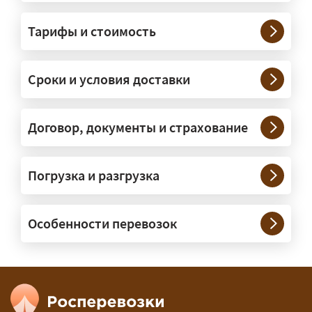
Грузы какого веса вы перевозите?
Тарифы и стоимость
— Штатно — от 100 кг до 20 тонн.
Мелкие партии едут догрузом,
Сроки и условия доставки
крупные — отдельной машиной.
Тяжеловесы 30–90 т организуем
через проверенных партнёров.
Договор, документы и страхование
Возите ли вы грузы по всей
Погрузка и разгрузка
России?
— Да, специализируемся на
Особенности перевозок
межгородних перевозках по всей
России (от 100 км). Груз едет от
адреса до адреса на одной машине,
без перегрузок. По направлениям
Калининград и Крым берём грузы от