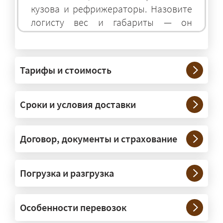
кузова и рефрижераторы. Назовите
логисту вес и габариты — он
подберёт оптимальный транспорт.
Грузы какого веса вы перевозите?
Тарифы и стоимость
— Штатно — от 100 кг до 20 тонн.
Мелкие партии едут догрузом,
Сроки и условия доставки
крупные — отдельной машиной.
Тяжеловесы 30–90 т организуем
через проверенных партнёров.
Договор, документы и страхование
Возите ли вы грузы по всей
Погрузка и разгрузка
России?
— Да, специализируемся на
Особенности перевозок
межгородних перевозках по всей