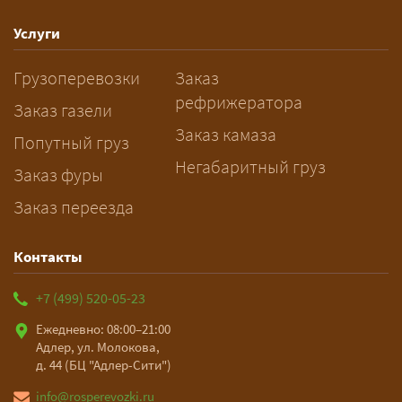
— Оставьте заявку с маршрутом,
Услуги
датой и параметрами груза — логист
Грузоперевозки
Заказ
рассчитает стоимость за 5–10 минут
рефрижератора
и подберёт машину. Все условия и
Заказ газели
цена фиксируются в договоре;
Заказ камаза
Попутный груз
оплата после доставки, перед
Негабаритный груз
Заказ фуры
выгрузкой.
Заказ переезда
Контакты
+7 (499) 520-05-23
Ежедневно: 08:00–21:00
Адлер, ул. Молокова,
д. 44 (БЦ "Адлер-Сити")
info@rosperevozki.ru